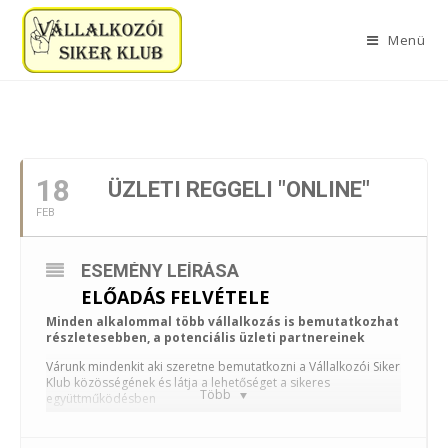
Menü
2025. FEBRUÁR
18
ÜZLETI REGGELI "ONLINE"
FEB
ESEMÉNY LEÍRÁSA
ELŐADÁS FELVÉTELE
Minden alkalommal több vállalkozás is bemutatkozhat
részletesebben, a potenciális üzleti partnereinek
Várunk mindenkit aki szeretne bemutatkozni a Vállalkozói Siker
Klub közösségének és látja a lehetőséget a sikeres
Több
együttműködésben
Házigazda: Gyovai János
Vsklub vezető