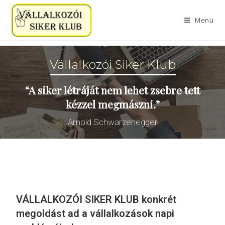
Menü
Vállalkozói Siker Klub
“A siker létráját nem lehet zsebre tett
kézzel megmászni.”
Arnold Schwarzenegger
VÁLLALKOZÓI SIKER KLUB
konkrét
megoldást ad a vállalkozások napi