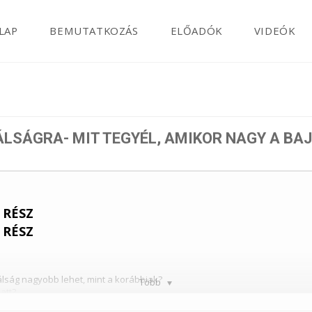
LAP
BEMUTATKOZÁS
ELŐADÓK
VIDEÓK
ÁLSÁGRA- MIT TEGYÉL, AMIKOR NAGY A BAJ
 RÉSZ
 RÉSZ
válság nagyobb lehet, mint a korábbiak?
Több
att?
meg kell erősítened?