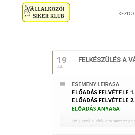
KEZDŐ
2022. JÚLIUS
19
FELKÉSZÜLÉS A V
JÚL
ESEMÉNY LEÍRÁSA
ELŐADÁS FELVÉTELE 1.
ELŐADÁS FELVÉTELE 2.
ELŐADÁS ANYAGA
• mik azok a jelek, ami miatt ez a 
• milyen folyamatok várhatóak emi
• mik azok a területek, amelyeket 