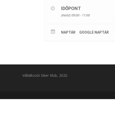
-Lehet-e egyáltalán?
-S ha nem – vagy nem az általunk 
IDŐPONT
-Mi egyáltalán a motiváció?
(Kedd) 09:00 - 11:00
Előadó: Bartha Anikó
REGISZTRÁCIÓ
NAPTÁR
GOOGLE NAPTÁR
Vállalkozói Siker Klub, 2020.