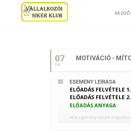
KEZDŐ
2023. FEBRUÁR
07
MOTIVÁCIÓ - MÍT
FEB
ESEMÉNY LEÍRÁSA
ELŐADÁS FELVÉTELE 1.
ELŐADÁS FELVÉTELE 2.
ELŐADÁS ANYAGA
Akár egyénileg nézünk magunkra, 
-Mi az, ami motivál?
-Hogyan lehet a motivációt növelni