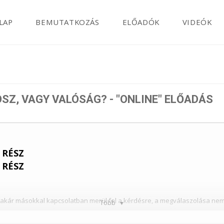
LAP
BEMUTATKOZÁS
ELŐADÓK
VIDEÓK
OSZ, VAGY VALÓSÁG? - "ONLINE" ELŐADÁS
 RÉSZ
 RÉSZ
akár másokkal kapcsolatban merül fel a kérdésre, a megválaszolása nem
Több
?