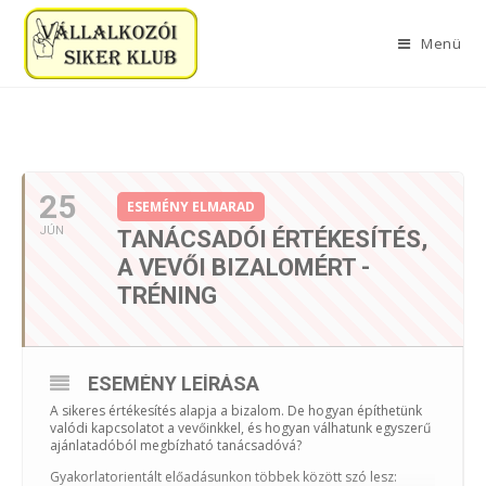
Menü
2026. JÚNIUS
25
ESEMÉNY ELMARAD
JÚN
TANÁCSADÓI ÉRTÉKESÍTÉS,
A VEVŐI BIZALOMÉRT -
TRÉNING
ESEMÉNY LEÍRÁSA
A sikeres értékesítés alapja a bizalom. De hogyan építhetünk
valódi kapcsolatot a vevőinkkel, és hogyan válhatunk egyszerű
ajánlatadóból megbízható tanácsadóvá?
Gyakorlatorientált előadásunkon többek között szó lesz: