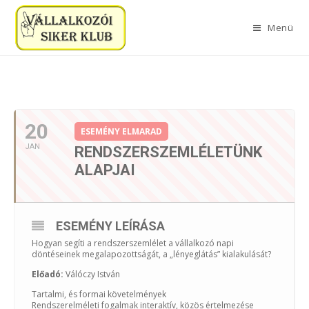
Menü
2020. JANUÁR
20
ESEMÉNY ELMARAD
JAN
RENDSZERSZEMLÉLETÜNK
ALAPJAI
ESEMÉNY LEÍRÁSA
Hogyan segíti a rendszerszemlélet a vállalkozó napi
döntéseinek megalapozottságát, a „lényeglátás” kialakulását?
Előadó:
Válóczy István
Tartalmi, és formai követelmények
Rendszerelméleti fogalmak interaktív, közös értelmezése