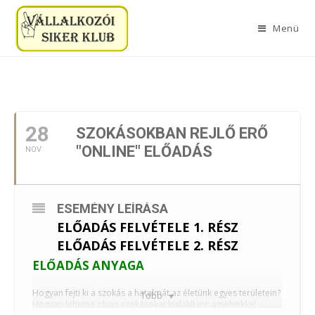
Menü
2023. NOVEMBER
28
SZOKÁSOKBAN REJLŐ ERŐ
"ONLINE" ELŐADÁS
NOV
ESEMÉNY LEÍRÁSA
ELŐADÁS FELVÉTELE 1. RÉSZ
ELŐADÁS FELVÉTELE 2. RÉSZ
ELŐADÁS ANYAGA
Hogyan fejti ki a szokás a hatalmát az életünk egyes területein?
Több
Hogyan lehetne olyan szokásokat kialakítani; amelyekkel