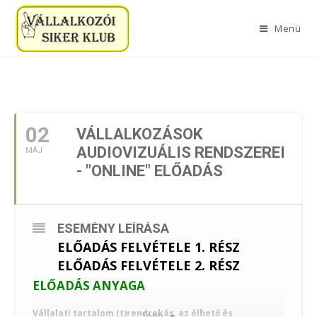
Menü
2023. MÁJUS
02
VÁLLALKOZÁSOK
AUDIOVIZUÁLIS RENDSZEREI
MÁJ
- "ONLINE" ELŐADÁS
ESEMÉNY LEÍRÁSA
ELŐADÁS FELVÉTELE 1. RÉSZ
ELŐADÁS FELVÉTELE 2. RÉSZ
ELŐADÁS ANYAGA
Vállalati tartalom (t)rendrakás, az élhető és
Több