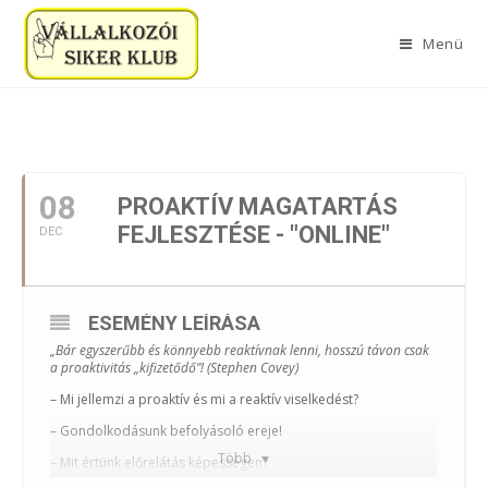
Menü
2020. DECEMBER
08
PROAKTÍV MAGATARTÁS
FEJLESZTÉSE - "ONLINE"
DEC
ESEMÉNY LEÍRÁSA
„Bár egyszerűbb és könnyebb reaktívnak lenni, hosszú távon csak
a proaktivitás „kifizetődő”! (Stephen Covey)
– Mi jellemzi a proaktív és mi a reaktív viselkedést?
– Gondolkodásunk befolyásoló ereje!
Több
– Mit értünk előrelátás képességen?