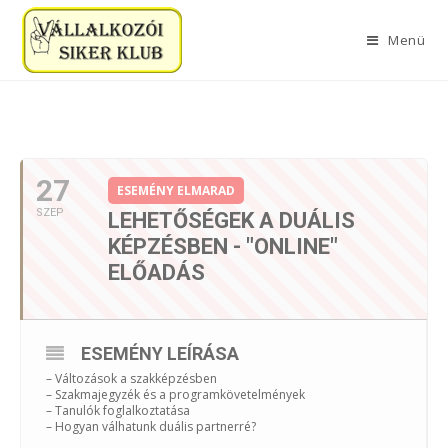
Menü
2022. SZEPTEMBER
27
ESEMÉNY ELMARAD
SZEP
LEHETŐSÉGEK A DUÁLIS
KÉPZÉSBEN - "ONLINE"
ELŐADÁS
ESEMÉNY LEÍRÁSA
– Változások a szakképzésben
– Szakmajegyzék és a programkövetelmények
– Tanulók foglalkoztatása
– Hogyan válhatunk duális partnerré?