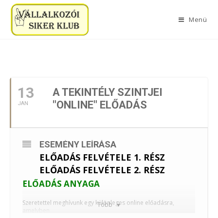
Menü
2026. JANUÁR
13
A TEKINTÉLY SZINTJEI
"ONLINE" ELŐADÁS
JAN
ESEMÉNY LEÍRÁSA
ELŐADÁS FELVÉTELE 1. RÉSZ
ELŐADÁS FELVÉTELE 2. RÉSZ
ELŐADÁS ANYAGA
Szeretettel meghívunk egy különleges online előadásra,
Több
amelyben