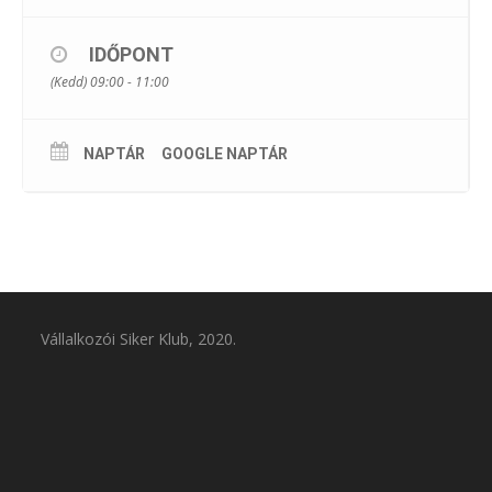
megismerheted a tekintély szintjeit és azok szerepét a
kisvállalkozói sikerben.
Tudtad, hogy nemcsak szakmai tudásod, hanem a felépített
IDŐPONT
tekintély is meghatározza eredményességedet?
(Kedd) 09:00 - 11:00
Ha szeretnéd növelni üzleted hatékonyságát, és
hatékonyabban találni munkatársakat, toborozni vagy
értékesíteni, akkor ez az alkalom neked szól. Az esemény
során megosztjuk veled, hogyan erősítheted személyes
NAPTÁR
GOOGLE NAPTÁR
tekintélyedet, és miként építhetsz sikeres kapcsolatokat a
hálózatodban. Csatlakozz hozzánk, és fedezd fel, hogyan
válhatsz még eredményesebb kisvállalkozóvá!
Előadó: László Zoltán
REG
ISZTRÁCIÓ
Vállalkozói Siker Klub, 2020.