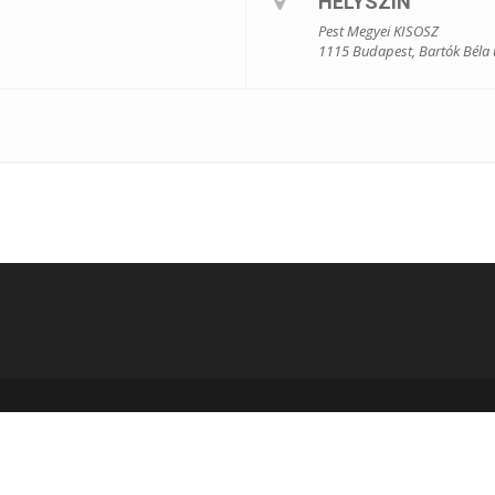
HELYSZÍN
Pest Megyei KISOSZ
1115 Budapest, Bartók Béla 