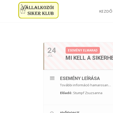
KEZDŐ
2020. JÚLIUS
24
ESEMÉNY ELMARAD
JÚL
MI KELL A SIKER
ESEMÉNY LEÍRÁSA
További információ hamarosan…
Előadó:
Stumpf Zsuzsanna