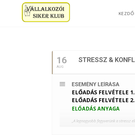
KEZDŐ
2022. AUGUSZT
16
STRESSZ & KONFL
AUG
ESEMÉNY LEÍRÁSA
ELŐADÁS FELVÉTELE 1.
ELŐADÁS FELVÉTELE 2.
ELŐADÁS ANYAGA
„A legnagyobb fegyverünk a stressz e
Kíváncsi vagy a stressz-fajtáira é