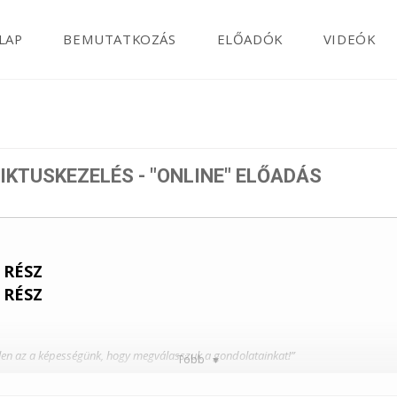
LAP
BEMUTATKOZÁS
ELŐADÓK
VIDEÓK
US
IKTUSKEZELÉS - "ONLINE" ELŐADÁS
 RÉSZ
 RÉSZ
llen az a képességünk, hogy megválasszuk a gondolatainkat!”
Több
s összetevőire?