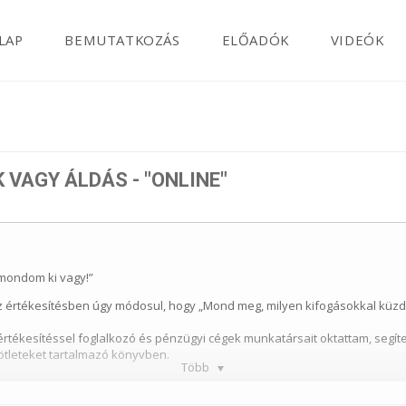
LAP
BEMUTATKOZÁS
ELŐADÓK
VIDEÓK
 VAGY ÁLDÁS - "ONLINE"
gmondom ki vagy!”
az értékesítésben úgy módosul, hogy „Mond meg, milyen kifogásokkal kü
 értékesítéssel foglalkozó és pénzügyi cégek munkatársait oktattam, segít
si ötleteket tartalmazó könyvben.
Több
m hallgatnak?