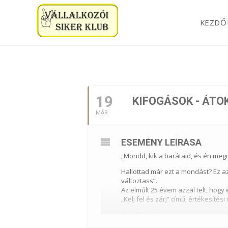
KEZDŐ
2020. MÁRCIUS
19
KIFOGÁSOK - ÁTOK
MÁR
ESEMÉNY LEÍRÁSA
„Mondd, kik a barátaid, és én me
Hallottad már ezt a mondást? Ez 
változtass”.
Az elmúlt 25 évem azzal telt, hogy
„Kelj fel és zárj” című, értékesíté
Amiről szó lesz:
Mit kezdjünk azokkal, akik meg se