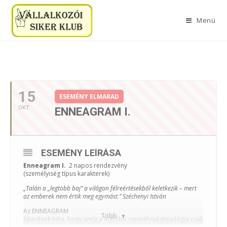
Menü
2020. OKTÓBER
15
ESEMÉNY ELMARAD
OKT
ENNEAGRAM I.
ESEMÉNY LEÍRÁSA
Enneagram I.
2 napos rendezvény
(személyiség típus karakterek)
„Talán a „legtöbb baj” a világon félreértésekből keletkezik – mert
az emberek nem értik meg egymást.” Széchenyi István
Az ENNEAGRAM
Több
Sikerének titka, hogy amíg a legtöbb személyiségtipológia csak