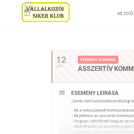
KEZDŐ
2022. OKTÓBER
12
ESEMÉNY ELMARAD
OKT
ASSZERTÍV KOMM
ESEMÉNY LEÍRÁSA
„Senki sem tud kisebbrendűségi ér
– Mi a veleszületett kommunikáció
– Mi jellemzi az asszertív kommuni
– Hogyan valósítható meg az assze
– Mit kell tudni az asszertív jogokró
– A passzív- agresszív és manipul