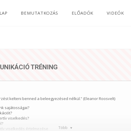
LAP
BEMUTATKOZÁS
ELŐADÓK
VIDEÓK
UNIKÁCIÓ TRÉNING
zést kelteni benned a beleegyezésed nélkül.” (Eleanor Roosvelt)
nk sajátosságai?
kációt?
rtív viselkedés?
l?
Több
atív viselkedés értelmezése