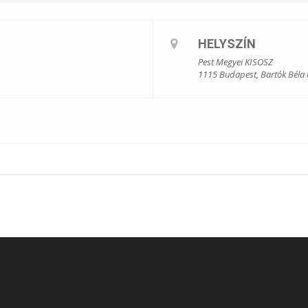
et?
HELYSZÍN
Pest Megyei KISOSZ
1115 Budapest, Bartók Béla 
06.
.000 Ft
érkezésének sorrendjében fogadjuk, maximum 20 fő.