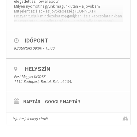
elégedett és flow állapot?
Milyen nyomot hagyunk magunk után – a jövőben?
Mit jelent az élet – és jövőképesség (CONNEXT)?
Hogyan tudjuk mindezeket magunkban, és a kapcsolatainkban
Több
megteremteni, megélni tartósan – hiteles példát mutatva?
Előadó: Stumpf Zsuzsanna
Regisztrációs határidő: 2022.06.03.
IDŐPONT
A tréning kedvezményes díja 15.000 Ft
(Csütörtök) 09:00 - 15:00
A jelentkezést a regisztráció (és befizetés) beérkezésének
sorrendjében fogadjuk, maximum 20 fő.
HELYSZÍN
REGISZTRÁCIÓ
Pest Megyei KISOSZ
1115 Budapest, Bartók Béla út 134.
NAPTÁR
GOOGLE NAPTÁR