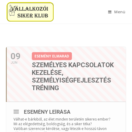
Menü
2022. JÚNIUS
09
ESEMÉNY ELMARAD
JÚN
SZEMÉLYES KAPCSOLATOK
KEZELÉSE,
SZEMÉLYISÉGFEJLESZTÉS
TRÉNING
ESEMÉNY LEÍRÁSA
Válhat-e bárkiből, az élet minden területén sikeres ember?
Mi az elégedettség, boldogság, és a siker titka?
Valóban szerencse kérdése, vagy létezik-e hosszú távon