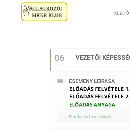
KEZDŐ
2022. SZEPTEM
06
VEZETŐI KÉPESSÉ
SZEP
ESEMÉNY LEÍRÁSA
ELŐADÁS FELVÉTELE 1.
ELŐADÁS FELVÉTELE 2.
ELŐADÁS ANYAGA
Munkamotívum teszt
John F. Kennedy: „A vezetés és a tanul