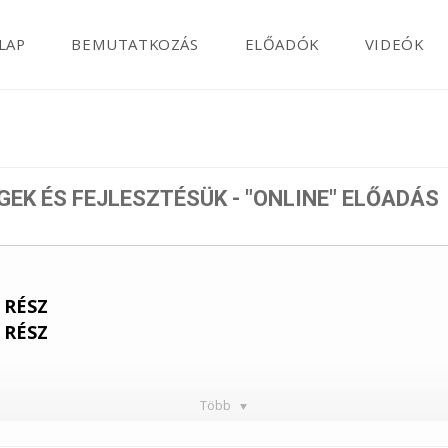
LAP
BEMUTATKOZÁS
ELŐADÓK
VIDEÓK
BER
GEK ÉS FEJLESZTÉSÜK - "ONLINE" ELŐADÁS
 RÉSZ
 RÉSZ
Több
ás nem léteznek egymás nélkül.”