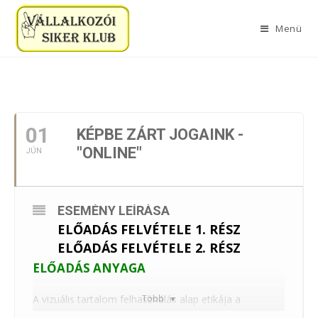
Menü
2021. JÚNIUS
01
KÉPBE ZÁRT JOGAINK -
"ONLINE"
JÚN
ESEMÉNY LEÍRÁSA
ELŐADÁS FELVÉTELE 1. RÉSZ
ELŐADÁS FELVÉTELE 2. RÉSZ
ELŐADÁS ANYAGA
A vizuális tartalom felhasználás alap etikája a
Több
gyakorlatban.