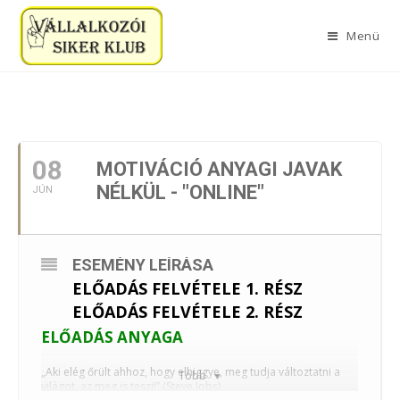
Menü
2021. JÚNIUS
08
MOTIVÁCIÓ ANYAGI JAVAK
NÉLKÜL - "ONLINE"
JÚN
ESEMÉNY LEÍRÁSA
ELŐADÁS FELVÉTELE 1. RÉSZ
ELŐADÁS FELVÉTELE 2. RÉSZ
ELŐADÁS ANYAGA
„Aki elég őrült ahhoz, hogy elhiggye, meg tudja változtatni a
Több
világot, az meg is teszi!” (Steve Jobs)