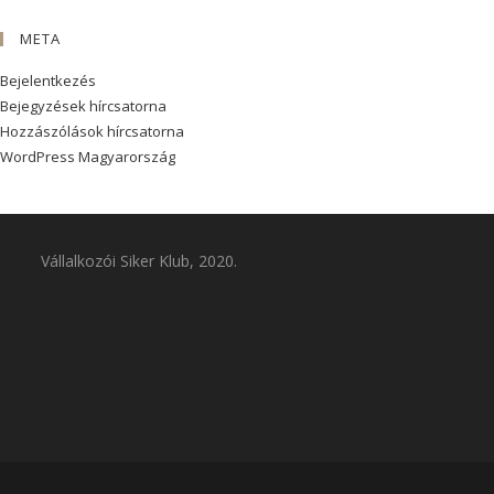
META
Bejelentkezés
Bejegyzések hírcsatorna
Hozzászólások hírcsatorna
WordPress Magyarország
Vállalkozói Siker Klub, 2020.